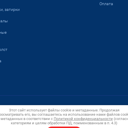
Оплата
и, затирки
иалы
ные
олст
а
Этот сайт использует файлы cookie и метаданные. Продолжая
росматривать его, вы соглашаетесь на использование нами файлов cook
Политика конфиденциальности
Пользовательское соглашение
 метаданных в соответствии с
Политикой конфиденциальности
(соглас
категориям и целям обработки ПД, поименованным в п. 4.3)