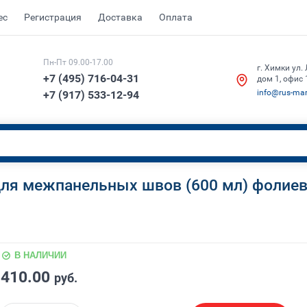
ес
Регистрация
Доставка
Оплата
Пн-Пт 09.00-17.00
г. Химки ул.
+7 (495) 716-04-31
дом 1, офис 
info@rus-ma
+7 (917) 533-12-94
ля межпанельных швов (600 мл) фолиева
В НАЛИЧИИ
410.00
руб.