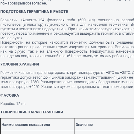
пожаровзрывобезопасен.
ПОДГОТОВКА ГЕРМЕТИКА К РАБОТЕ
Герметик «Акцент»-124 фолиевая туба (600 мл) специально разра
пистолетов (апликатор) плунжерного типа для нанесения герметика. 
пустоты и неплотности недопустимы. При низких температурах вязкость 
поэтому перед применением рекомедуется выдержать герметик в отап
менее суток.
Поверхности, на которые наносится герметик, должны быть очищены 
остатков ранее примененных герметизирующих материалов. Возможно 
как на сухую, так и на влажную поверхность. Недопустимо нанесени
выпадения осадков и капельной влаги! Не рекомендуется для работ по дер
УСЛОВИЯ ХРАНЕНИЯ
Герметик хранить и транспортировать при температуре от +5°С до +35°С.
герметика допускается до 7 циклов замораживания-оттаивания (цикл - не 
температуре до -18°С. Размораживание производится без дополнительног
температуре до +22°С. Хранить в сухом защищенным от влаги помещении.
ФАСОВКА
Коробка 12 шт
ТЕХНИЧЕСКИЕ ХАРАКТЕРИСТИКИ
Наименование показателя
Значение