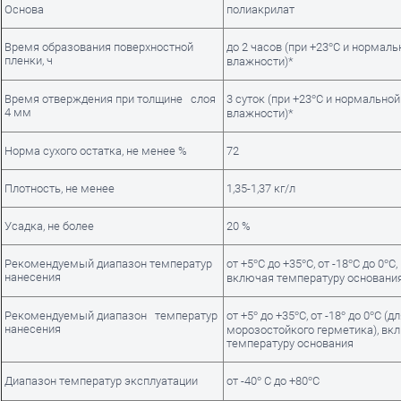
Основа
полиакрилат
Время образования поверхностной
до 2 часов (при +23°С и нормал
пленки, ч
влажности)*
Время отверждения при толщине слоя
3 суток (при +23°С и нормально
4 мм
влажности)*
Норма сухого остатка, не менее %
72
Плотность, не менее
1,35-1,37 кг/л
Усадка, не более
20 %
Рекомендуемый диапазон температур
от +5°С до +35°С, от -18°С до 0°С,
нанесения
включая температуру основани
Рекомендуемый диапазон температур
от +5° до +35°С, от -18° до 0°С (д
нанесения
морозостойкого герметика), вк
температуру основания
Диапазон температур эксплуатации
от -40° С до +80°С