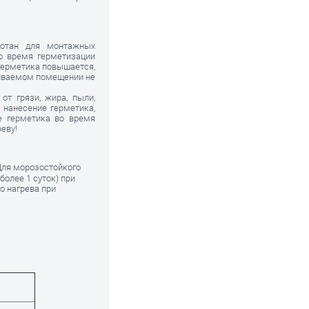
ботан для монтажных
Во время герметизации
герметика повышается,
ливаемом помещении не
от грязи, жира, пыли,
нанесение герметика,
е герметика во время
еву!
 Для морозостойкого
более 1 суток) при
о нагрева при