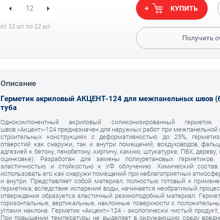
КУПИТЬ
от 12 шт по 12 шт
Получить с
Описание
Герметик акриловый АКЦЕНТ-124 для межпанельных швов (6
туба
Однокомпонентный акриловый силиконизированный герметик
швов «Акцент»-124 предназначен для наружных работ при межпанельной 
строительных конструкциях с деформативностью до 25%, герметиз
отверстий как снаружи, так и внутри помещений, воздуховодов, фаль
адгезией к бетону, пенобетону, кирпичу, камню, штукатурке, ПВХ, дереву, 
оцинковке). Разработан для замены полиуретановых герметиков. 
эластичностью и стойкостью к УФ облучению. Химический состав 
использовать его как снаружи помещений при неблагоприятных атмосфер
и внутри. Представляет собой материал, полностью готовый к примен
герметика, вследствие испарения воды, начинается необратимый процес
отверждения образуется эластичный резиноподобный материал. Герме
горизонтальные, вертикальные, наклонные поверхности с положитель
углами наклона. Герметик «Акцент»-124 - экологически чистый продукт,
При повышении температуры не выделяет в окружающую среду вредн