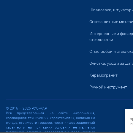
Шпаклевки, штукатурк
Огнезащитные матер
Интерьерные и фасад
стеклосетки
Стеклообои и стеклох
Очистка, уход и защит
Керамогранит
Ручной инструмент
© 2016 — 2026 РУС-МАРТ
Вся представленная на сайте информация,
касающаяся технических характеристик, наличия на
п
складе, стоимости товаров, носит информационный
и
характер и ни при каких условиях не является
публичной офертой, определяемой положениями