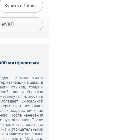
Купить в
1
клик
чет/КП
00 мл) фолиевая
 для межпанельных
герметизации в швах в
ации стыков, трещин,
цевой кровли. Хорошая
металлу (в т.ч. жести и
Обладает уникальной
герметика позволяет
ных воздействиях, так
ению. После нанесения
с вулканизации. После
тик можно наносить на
ными и отрицательными
 не является опасным.
ых веществ. Материал