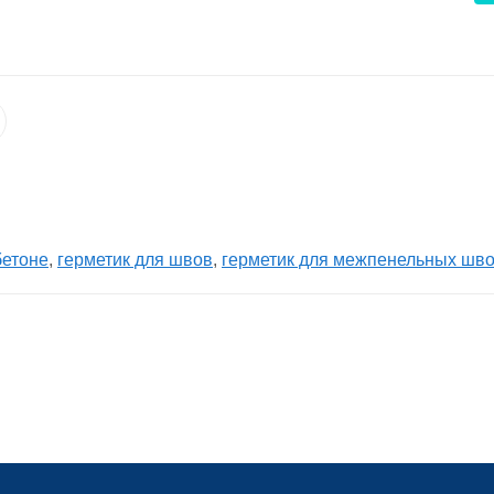
бетоне
,
герметик для швов
,
герметик для межпенельных шв